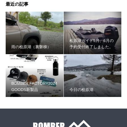
最近の記事
桧原湖ガイド5月、6月の
雨の桧原湖（裏磐梯）
予約受付終了しました。
BOMBER FACTORY2024
GOODS新製品
今日の桧原湖